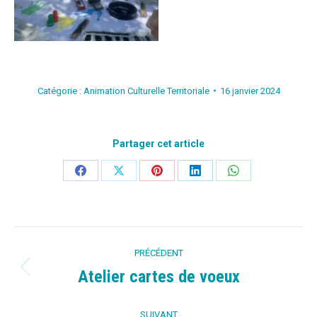
Catégorie :
Animation Culturelle Territoriale
16 janvier 2024
Partager cet article
Partager
Partager
Partager
Partager
Partager
sur
sur
sur
sur
sur
Facebook
X
Pinterest
LinkedIn
WhatsApp
Navigation
PRÉCÉDENT
article
Atelier cartes de voeux
Article
précédent
SUIVANT
: