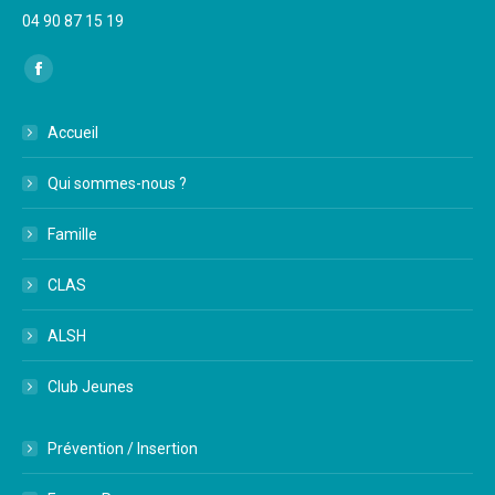
04 90 87 15 19
Trouvez nous sur :
Facebook
page
Accueil
opens
in
Qui sommes-nous ?
new
window
Famille
CLAS
ALSH
Club Jeunes
Prévention / Insertion