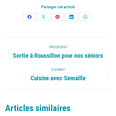
Partager cet article
Partager
Partager
Partager
Partager
Partager
sur
sur
sur
sur
sur
Facebook
X
Pinterest
LinkedIn
WhatsApp
Navigation
PRÉCÉDENT
article
Sortie à Roussillon pour nos séniors
Article
précédent
SUIVANT
:
Cuisine avec Semaille
Article
suivant
:
Articles similaires