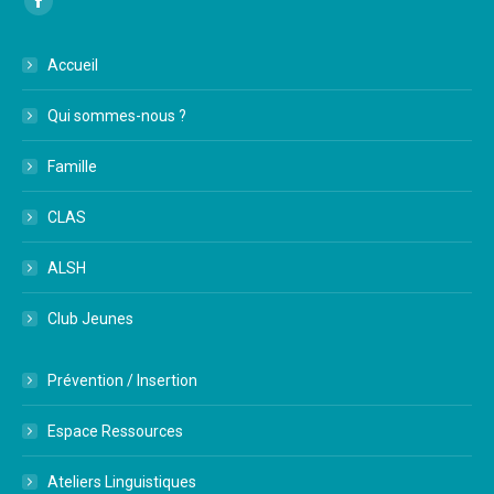
Facebook
page
Accueil
opens
in
Qui sommes-nous ?
new
window
Famille
CLAS
ALSH
Club Jeunes
Prévention / Insertion
Espace Ressources
Ateliers Linguistiques